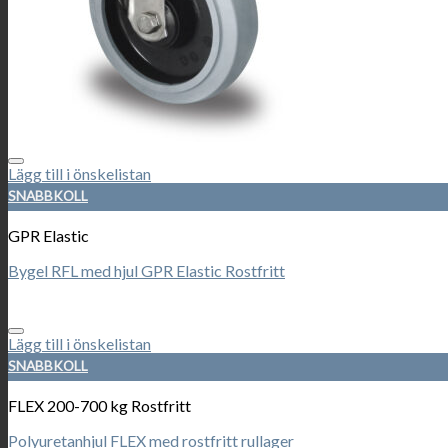
Lägg till i önskelistan
SNABBKOLL
GPR Elastic
Bygel RFL med hjul GPR Elastic Rostfritt
Lägg till i önskelistan
SNABBKOLL
FLEX 200-700 kg Rostfritt
Polyuretanhjul FLEX med rostfritt rullager