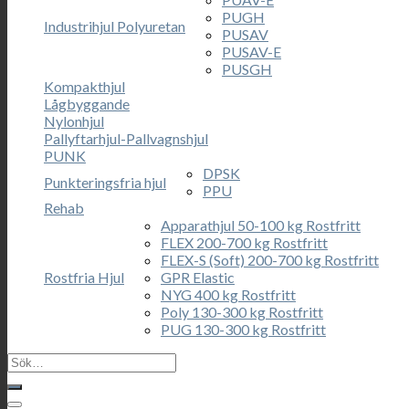
PUGH
Industrihjul Polyuretan
PUSAV
PUSAV-E
PUSGH
Kompakthjul
Lågbyggande
Nylonhjul
Pallyftarhjul-Pallvagnshjul
PUNK
DPSK
Punkteringsfria hjul
PPU
Rehab
Apparathjul 50-100 kg Rostfritt
FLEX 200-700 kg Rostfritt
FLEX-S (Soft) 200-700 kg Rostfritt
Rostfria Hjul
GPR Elastic
NYG 400 kg Rostfritt
Poly 130-300 kg Rostfritt
PUG 130-300 kg Rostfritt
Sök
efter: