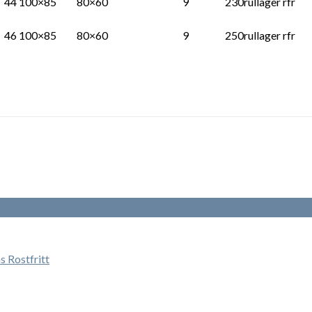
44
100×85
80×60
9
230
rullager rfr
46
100×85
80×60
9
250
rullager rfr
 Rostfritt