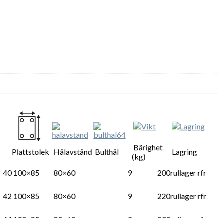
Bärighet
Plattstolek
Hålavstånd
Bulthål
Lagring
(kg)
40
100×85
80×60
9
200
rullager rfr
42
100×85
80×60
9
220
rullager rfr