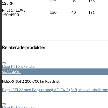
125
35
155
125RR
RFL11 FLEX-S
150
40
181
150/45RR
Relaterade produkter
Lägg till i önskelistan
SNABBKOLL
FLEX-S (Soft) 200-700 kg Rostfritt
Bygel RFL22 med Polyuretanhjul FLEX-S (Soft) med dubbelbroms
Lägg till i önskelistan