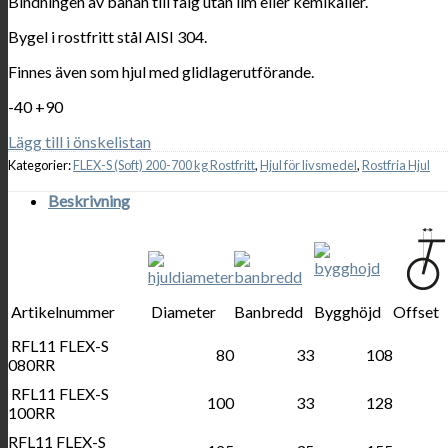
Bindningen av banan till fälg utan lim eller kemikalier.
Bygel i rostfritt stål AISI 304.
Finnes även som hjul med glidlagerutförande.
-40 +90
Lägg till i önskelistan
Kategorier:
FLEX-S (Soft) 200-700 kg Rostfritt
,
Hjul för livsmedel
,
Rostfria Hjul
Beskrivning
Artikelnummer
Diameter
Banbredd
Bygghöjd
Offset
RFL11 FLEX-S
80
33
108
080RR
RFL11 FLEX-S
100
33
128
100RR
RFL11 FLEX-S