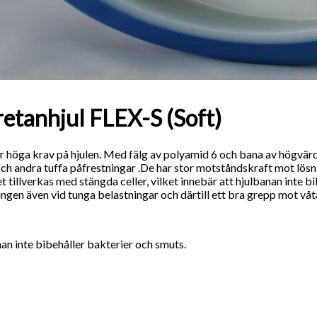
etanhjul FLEX-S (Soft)
ler höga krav på hjulen. Med fälg av polyamid 6 och bana av högvär
 och andra tuffa påfrestningar .De har stor motståndskraft mot lösn
et tillverkas med stängda celler, vilket innebär att hjulbanan inte 
ngen även vid tunga belastningar och därtill ett bra grepp mot våt
an inte bibehåller bakterier och smuts.