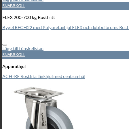
SNABBKOLL
FLEX 200-700 kg Rostfritt
Bygel RFCH22 med Polyuretanhjul FLEX och dubbelbroms Rostf
Lägg till i önskelistan
SNABBKOLL
Apparathjul
ACH-RF Rostfria länkhjul med centrumhål