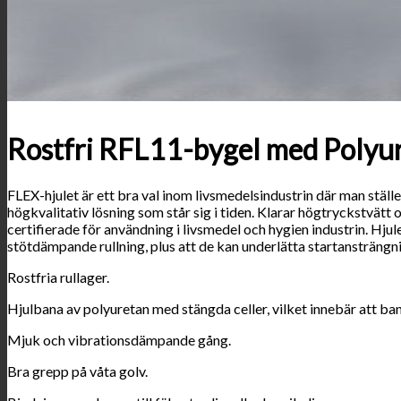
Rostfri RFL11-bygel med Polyur
FLEX-hjulet är ett bra val inom livsmedelsindustrin där man stäl
högkvalitativ lösning som står sig i tiden. Klarar högtryckstvätt
certifierade för användning i livsmedel och hygien industrin. Hjul
stötdämpande rullning, plus att de kan underlätta startansträngni
Rostfria rullager.
Hjulbana av polyuretan med stängda celler, vilket innebär att ban
Mjuk och vibrationsdämpande gång.
Bra grepp på våta golv.