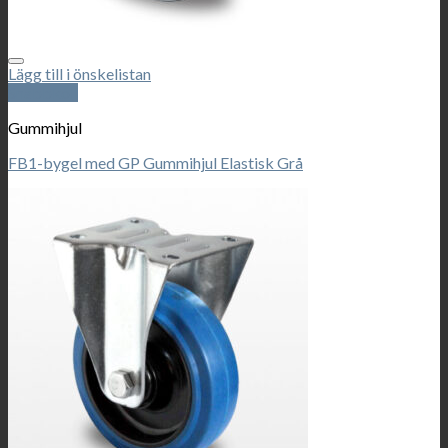
Lägg till i önskelistan
Snabbkoll
Gummihjul
FB1-bygel med GP Gummihjul Elastisk Grå