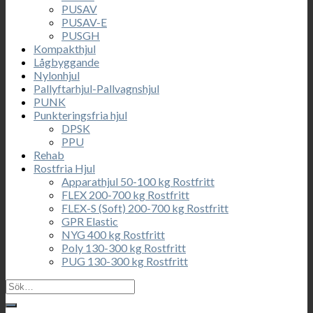
PUSAV
PUSAV-E
PUSGH
Kompakthjul
Lågbyggande
Nylonhjul
Pallyftarhjul-Pallvagnshjul
PUNK
Punkteringsfria hjul
DPSK
PPU
Rehab
Rostfria Hjul
Apparathjul 50-100 kg Rostfritt
FLEX 200-700 kg Rostfritt
FLEX-S (Soft) 200-700 kg Rostfritt
GPR Elastic
NYG 400 kg Rostfritt
Poly 130-300 kg Rostfritt
PUG 130-300 kg Rostfritt
Sök
efter: