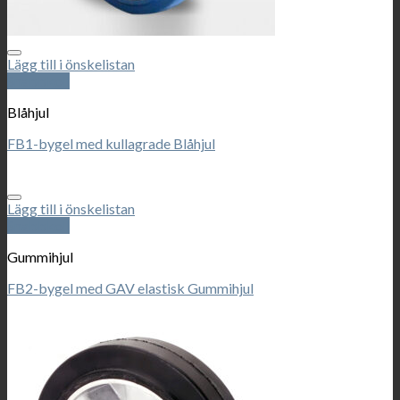
Lägg till i önskelistan
Snabbkoll
Blåhjul
FB1-bygel med kullagrade Blåhjul
Lägg till i önskelistan
Snabbkoll
Gummihjul
FB2-bygel med GAV elastisk Gummihjul