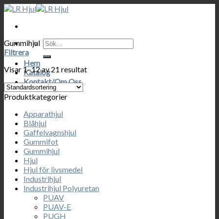
Skip
to
content
Sök
Gummihjul
efter:
Filtrera
Hem
Visar 1–12 av 21 resultat
Katalog
Kontakt/Om Oss
Produktkategorier
Apparathjul
Blåhjul
Gaffelvagnshjul
Gummifot
Gummihjul
Hjul
Hjul för livsmedel
Industrihjul
Industrihjul Polyuretan
PUAV
PUAV-E
PUGH