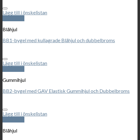
Lägg till i önskelistan
Snabbkoll
Blåhjul
BB1-bygel med kullagrade Blåhjul och dubbelbroms
Lägg till i önskelistan
Snabbkoll
Gummihjul
BB2-bygel med GAV Elastisk Gummihjul och Dubbelbroms
Lägg till i önskelistan
Snabbkoll
Blåhjul