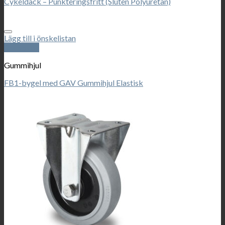
Cykeldäck – Punkteringsfritt (Sluten Polyuretan)
Lägg till i önskelistan
Snabbkoll
Gummihjul
FB1-bygel med GAV Gummihjul Elastisk