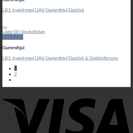
LB1-bygel med GAV Gummihjul Elastisk
Lägg till i önskelistan
Snabbkoll
Gummihjul
LB1-bygel med GAV Gummihjul Elastisk & Dubbelbroms
1
2