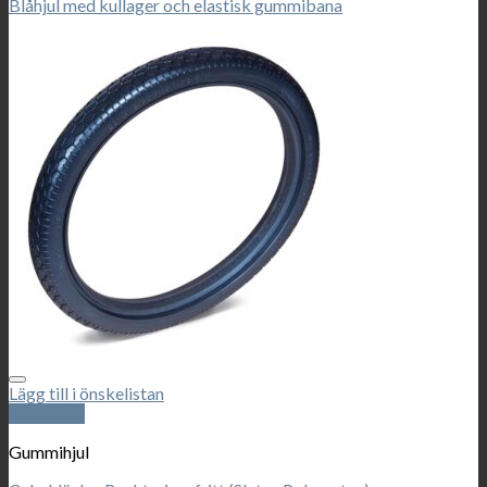
Blåhjul med kullager och elastisk gummibana
Lägg till i önskelistan
Snabbkoll
Gummihjul