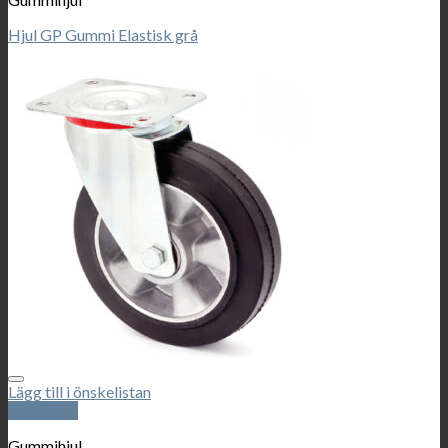
Hjul GP Gummi Elastisk grå
Lägg till i önskelistan
Snabbkoll
Gummihjul