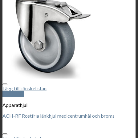
Lägg till i önskelistan
Snabbkoll
Apparathjul
ACH-RF Rostfria länkhjul med centrumhål och broms