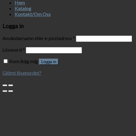
Hem
Katalog
Kontakt/Om Oss
Logga in
Användarnamn eller e-postadress
*
Lösenord
*
Kom ihåg mig
Logga in
Glömt lösenordet?