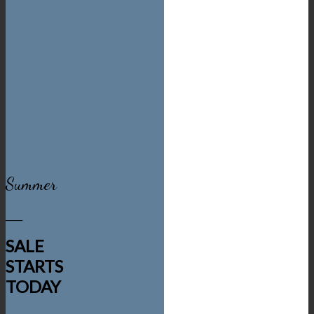
Summer
____
SALE
STARTS
TODAY