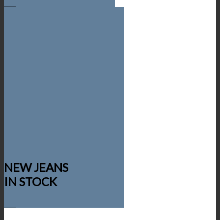
____
NEW JEANS
IN STOCK
____