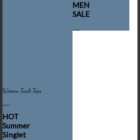
MEN
SALE
____
Women Tank Tops
____
HOT
Summer
Singlet