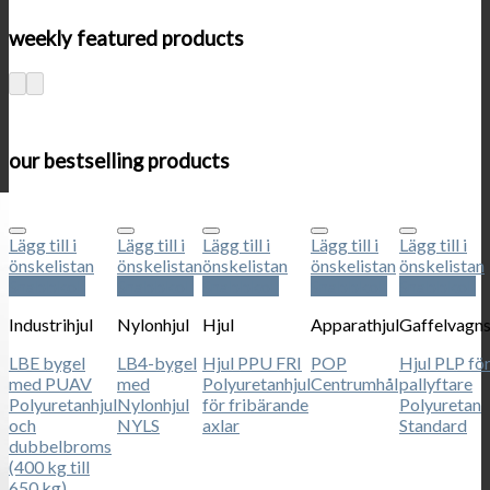
weekly featured products
our bestselling products
Lägg till i
Lägg till i
Lägg till i
Lägg till i
Lägg till i
önskelistan
önskelistan
önskelistan
önskelistan
önskelistan
Snabbkoll
Snabbkoll
Snabbkoll
Snabbkoll
Snabbkoll
Industrihjul
Nylonhjul
Hjul
Apparathjul
Gaffelvagns
LBE bygel
LB4-bygel
Hjul PPU FRI
POP
Hjul PLP fö
med PUAV
med
Polyuretanhjul
Centrumhål
pallyftare
Polyuretanhjul
Nylonhjul
för fribärande
Polyuretan
och
NYLS
axlar
Standard
dubbelbroms
(400 kg till
650 kg)