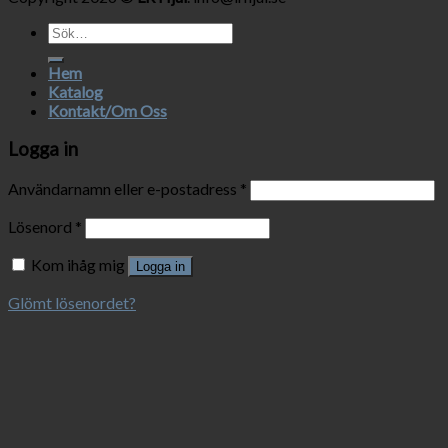
Sök
efter:
Hem
Katalog
Kontakt/Om Oss
Logga in
Användarnamn eller e-postadress
*
Lösenord
*
Kom ihåg mig
Logga in
Glömt lösenordet?