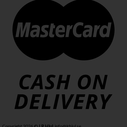
Copyright 2026 ©
LR Hjul
. info@lrhjul.se