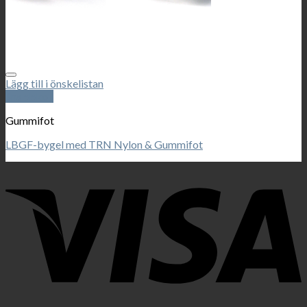
Lägg till i önskelistan
Snabbkoll
Gummifot
LBGF-bygel med TRN Nylon & Gummifot