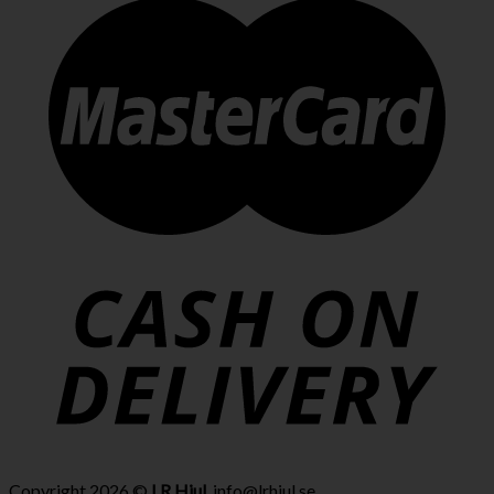
Copyright 2026 ©
LR Hjul
. info@lrhjul.se