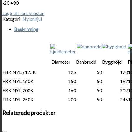
-20 +80
Lägg till i önskelistan
Kategori:
Nylonhjul
Beskrivning
Diameter
Banbredd
Bygghöjd
Pl
FBK NYLS 125K
125
50
170
1
FBK NYL 160K
150
50
197
1
FBK NYL 200K
160
50
202
1
FBK NYL 250K
200
50
245
1
Relaterade produkter