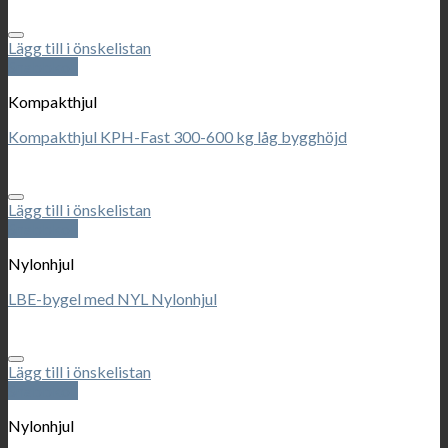
Lägg till i önskelistan
Snabbkoll
Kompakthjul
Kompakthjul KPH-Fast 300-600 kg låg bygghöjd
Lägg till i önskelistan
Snabbkoll
Nylonhjul
LBE-bygel med NYL Nylonhjul
Lägg till i önskelistan
Snabbkoll
Nylonhjul