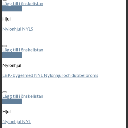
Lägg till i önskelistan
Snabbkoll
Hjul
Nylonhjul NYLS
Lägg till i önskelistan
Snabbkoll
Nylonhjul
LBK-bygel med NYL Nylonhjul och dubbelbroms
Lägg till i önskelistan
Snabbkoll
Hjul
Nylonhjul NYL