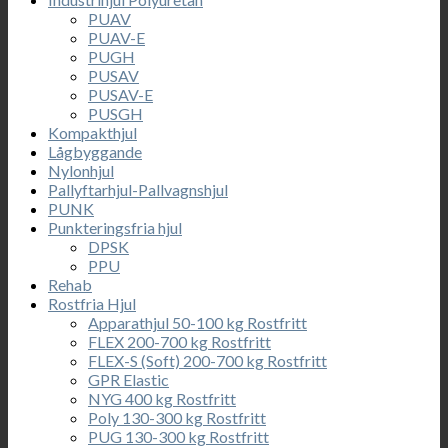
PUAV
PUAV-E
PUGH
PUSAV
PUSAV-E
PUSGH
Kompakthjul
Lågbyggande
Nylonhjul
Pallyftarhjul-Pallvagnshjul
PUNK
Punkteringsfria hjul
DPSK
PPU
Rehab
Rostfria Hjul
Apparathjul 50-100 kg Rostfritt
FLEX 200-700 kg Rostfritt
FLEX-S (Soft) 200-700 kg Rostfritt
GPR Elastic
NYG 400 kg Rostfritt
Poly 130-300 kg Rostfritt
PUG 130-300 kg Rostfritt