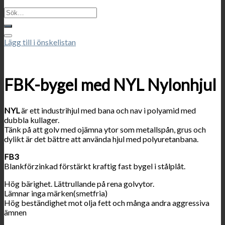
Sök
efter:
Lägg till i önskelistan
FBK-bygel med NYL Nylonhjul
NYL
är ett industrihjul med bana och nav i polyamid med
dubbla kullager.
Tänk på att golv med ojämna ytor som metallspån, grus och
dylikt är det bättre att använda hjul med polyuretanbana.
FB3
Blankförzinkad förstärkt kraftig fast bygel i stålplåt.
Hög bärighet. Lättrullande på rena golvytor.
Lämnar inga märken(smetfria)
Hög beständighet mot olja fett och många andra aggressiva
ämnen