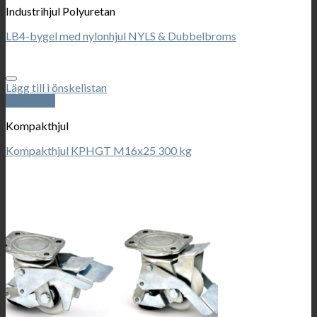
Industrihjul Polyuretan
LB4-bygel med nylonhjul NYLS & Dubbelbroms
Lägg till i önskelistan
Snabbkoll
Kompakthjul
Kompakthjul KPHGT M16x25 300 kg