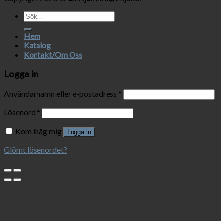
Sök
efter:
Hem
Katalog
Kontakt/Om Oss
Logga in
Användarnamn eller e-postadress
*
Lösenord
*
Kom ihåg mig
Logga in
Glömt lösenordet?