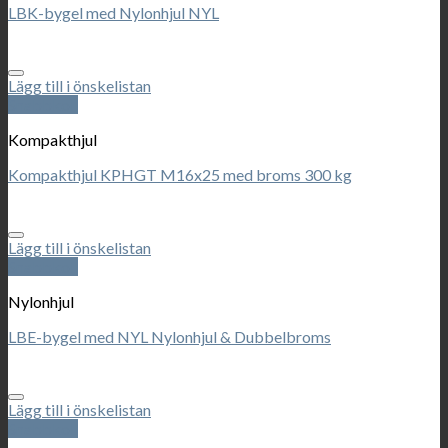
LBK-bygel med Nylonhjul NYL
Lägg till i önskelistan
Snabbkoll
Kompakthjul
Kompakthjul KPHGT M16x25 med broms 300 kg
Lägg till i önskelistan
Snabbkoll
Nylonhjul
LBE-bygel med NYL Nylonhjul & Dubbelbroms
Lägg till i önskelistan
Snabbkoll