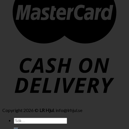
Copyright 2026 ©
LR Hjul
. info@lrhjul.se
Sök
efter: