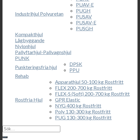
PUAV-E
PUGH
Industrihjul Polyuretan
PUSAV
PUSAV-E
PUSGH
Kompakthjul
Lågbyggande
Nylonhjul
Pallyftarhjul-Pallvagnshjul
PUNK
DPSK
Punkteringsfria hjul
PPU
Rehab
Apparathjul 50-100 kg Rostfritt
FLEX 200-700 kg Rostfritt
FLEX-S (Soft) 200-700 kg Rostfritt
Rostfria Hjul
GPR Elastic
NYG 400 kg Rostfritt
Poly 130-300 kg Rostfritt
PUG 130-300 kg Rostfritt
Sök
efter: