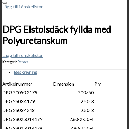
Lägg till i önskelistan
DPG Elstolsdäck fyllda med
Polyuretanskum
Lägg till i önskelistan
Kategori:
Rehab
Beskrivning
Artikelnummer
Dimension
Ply
DPG 20050 2179
200×50
DPG 2503 4179
2.50-3
DPG 2503 4248
2.50-3
DPG 2802504 4179
2.80-2-50-4
DPG 2802504 4178
2.80-2.50-4