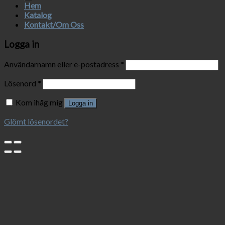
Hem
Katalog
Kontakt/Om Oss
Logga in
Användarnamn eller e-postadress
*
Lösenord
*
Kom ihåg mig
Logga in
Glömt lösenordet?