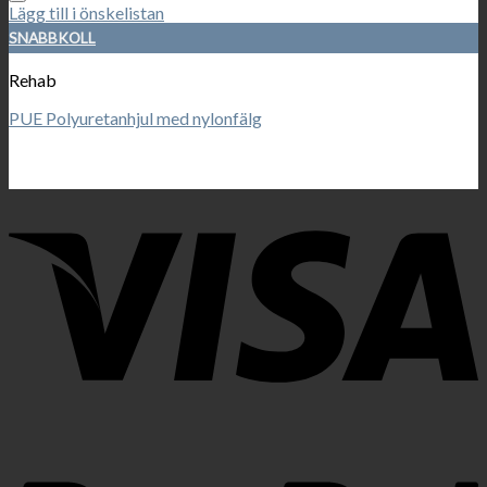
Lägg till i önskelistan
SNABBKOLL
Rehab
PUE Polyuretanhjul med nylonfälg