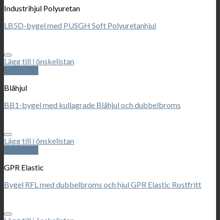
Industrihjul Polyuretan
LB5D-bygel med PUSGH Soft Polyuretanhjul
Lägg till i önskelistan
Snabbkoll
Blåhjul
BB1-bygel med kullagrade Blåhjul och dubbelbroms
Lägg till i önskelistan
Snabbkoll
GPR Elastic
Bygel RFL med dubbelbroms och hjul GPR Elastic Rostfritt