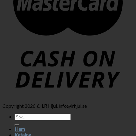
Copyright 2026 ©
LR Hjul
. info@lrhjul.se
Sök
efter:
Hem
Katalog