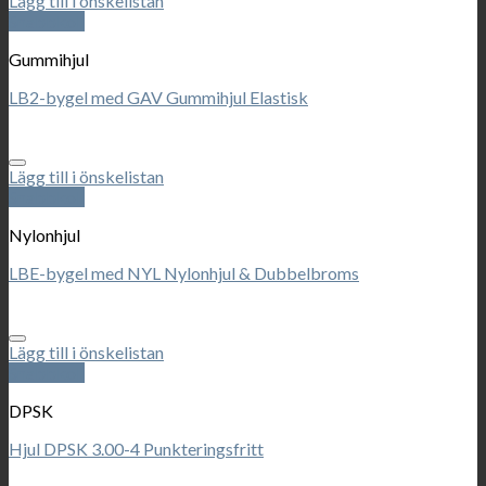
Lägg till i önskelistan
Snabbkoll
Gummihjul
LB2-bygel med GAV Gummihjul Elastisk
Lägg till i önskelistan
Snabbkoll
Nylonhjul
LBE-bygel med NYL Nylonhjul & Dubbelbroms
Lägg till i önskelistan
Snabbkoll
DPSK
Hjul DPSK 3.00-4 Punkteringsfritt