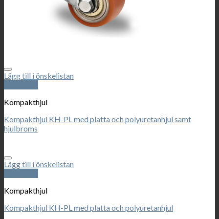
Lägg till i önskelistan
Snabbkoll
Kompakthjul
Kompakthjul KH-PL med platta och polyuretanhjul samt
hjulbroms
Lägg till i önskelistan
Snabbkoll
Kompakthjul
Kompakthjul KH-PL med platta och polyuretanhjul