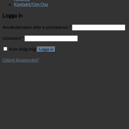
Kontakt/Om Oss
Logga in
Användarnamn eller e-postadress
*
Lösenord
*
Kom ihåg mig
Logga in
Glömt lösenordet?