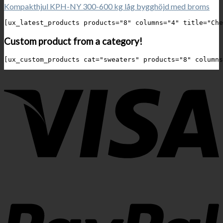
Kompakthjul KPH-NY 300-600 kg låg bygghöjd med broms
Custom product from a category!